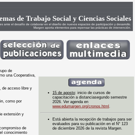
emas de Trabajo Social y Ciencias Sociales
les ante el desafío de colaborar en el diseño de nuevos espacios de participación y desarrollo.
Margen aporta elementos para repensar las prácticas de intervención.
rupo de
como una Cooperativa,
, de acceso libre y
15 de agosto
: inicio de cursos de
capacitación a distanciasegundo semestre
ón, como por
2026. Ver agenda en
www.edumargen.org/cronos.html
.
de extensión y
Está abierta la recepción de trabajos para ser
evaluados para su publicación en el N° 123
l compromiso de
de diciembre 2026 de la revista Margen.
del conocimiento