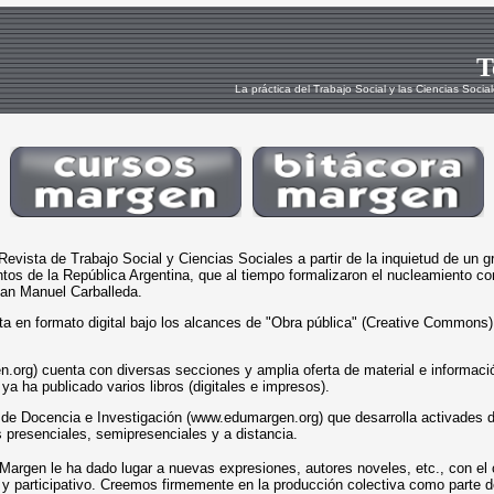
T
La práctica del Trabajo Social y las Ciencias Socia
vista de Trabajo Social y Ciencias Sociales a partir de la inquietud de un g
untos de la República Argentina, que al tiempo formalizaron el nucleamiento 
Juan Manuel Carballeda.
ta en formato digital bajo los alcances de "Obra pública" (Creative Commons)
.org) cuenta con diversas secciones y amplia oferta de material e informaci
ya ha publicado varios libros (digitales e impresos).
de Docencia e Investigación (www.edumargen.org) que desarrolla activades 
 presenciales, semipresenciales y a distancia.
Margen le ha dado lugar a nuevas expresiones, autores noveles, etc., con e
 y participativo. Creemos firmemente en la producción colectiva como parte 